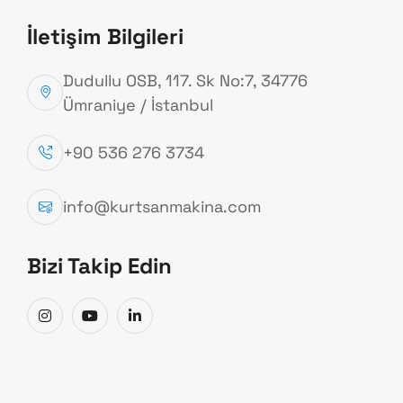
KURTSAN MAKİNA
İletişim Bilgileri
B
İ
Z
İ
M
L
E
İ
L
E
T
İ
Ş
İ
M
E
G
E
Ç
İ
N
Dudullu OSB, 117. Sk No:7, 34776
Sizin İçin Buradayız
Ümraniye / İstanbul
+90 536 276 3734
info@kurtsanmakina.com
Bizi Takip Edin