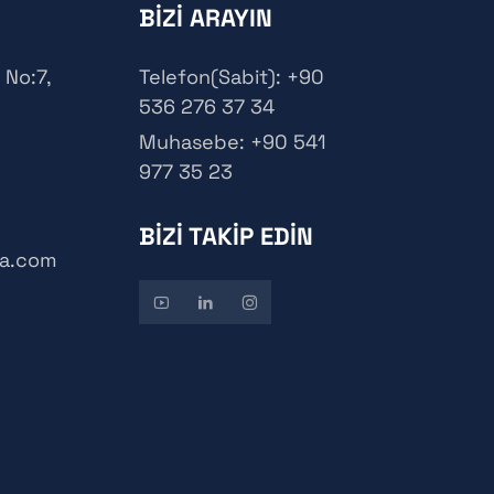
BİZİ ARAYIN
 No:7,
Telefon(Sabit): +90
536 276 37 34
Muhasebe: +90 541
977 35 23
BİZİ TAKİP EDİN
na.com