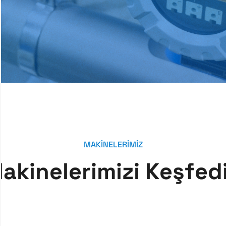
MAKİNELERİMİZ
M
a
k
i
n
e
l
e
r
i
m
i
z
i
K
e
ş
f
e
d