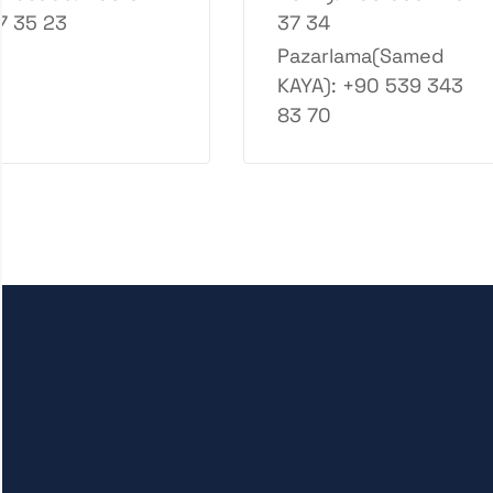
7 35 23
37 34
Pazarlama(Samed
KAYA): +90 539 343
83 70