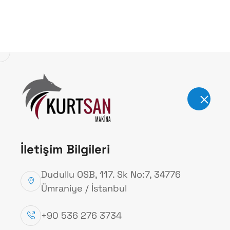
Kurum
İletişim Bilgileri
Dudullu OSB, 117. Sk No:7, 34776
Ümraniye / İstanbul
Otomatik Sı
+90 536 276 3734
Makineleri
info@kurtsanmakina.com
Ana Sayfa
Otomatik Sıvı Dolum Makinel
Bizi Takip Edin