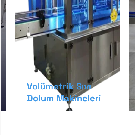
Volümetrik Sıvı
Dolum Makineleri