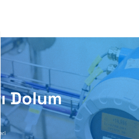
sal
Referanslarımız
Ürünlerimiz
Kategor
vı Dolum
eri