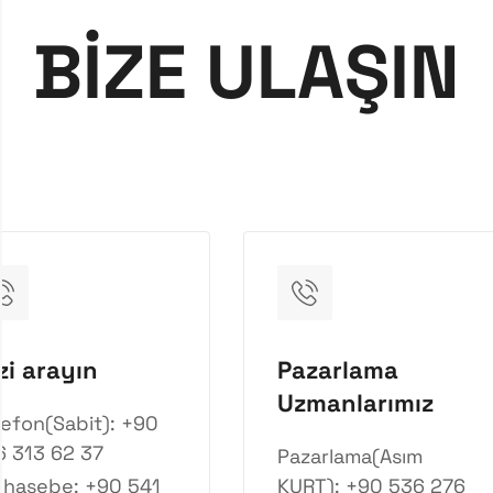
BİZE ULAŞIN
zi arayın
Pazarlama
Uzmanlarımız
lefon(Sabit): +90
6 313 62 37
Pazarlama(Asım
hasebe: +90 541
KURT): +90 536 276