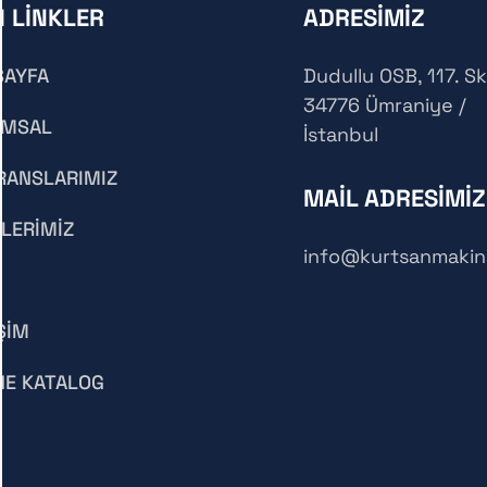
I LİNKLER
ADRESİMİZ
SAYFA
Dudullu OSB, 117. Sk
34776 Ümraniye /
UMSAL
İstanbul
RANSLARIMIZ
MAİL ADRESİMİZ
LERİMİZ
info@kurtsanmaki
ŞİM
NE KATALOG