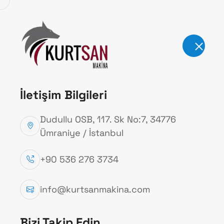
Kurum
İletişim Bilgileri
Dudullu OSB, 117. Sk No:7, 34776
Ümraniye / İstanbul
Pekmez Dol
+90 536 276 3734
Ana Sayfa
Uygulama Alanları
Pekmez Do
info@kurtsanmakina.com
Bizi Takip Edin